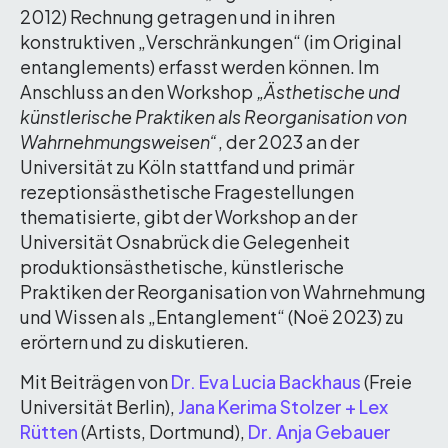
2012) Rechnung getragen und in ihren
konstruktiven „Verschränkungen“ (im Original
entanglements) erfasst werden können. Im
Anschluss an den Workshop
„Ästhetische und
künstlerische Praktiken als Reorganisation von
Wahrnehmungsweisen“
, der 2023 an der
Universität zu Köln stattfand und primär
rezeptionsästhetische Fragestellungen
thematisierte, gibt der Workshop an der
Universität Osnabrück die Gelegenheit
produktionsästhetische, künstlerische
Praktiken der Reorganisation von Wahrnehmung
und Wissen als „Entanglement“ (Noë 2023) zu
erörtern und zu diskutieren.
Mit Beiträgen von
Dr. Eva Lucia Backhaus
(Freie
Universität Berlin),
Jana Kerima Stolzer + Lex
Rütten
(Artists, Dortmund),
Dr. Anja Gebauer