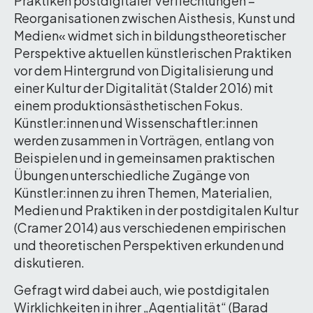
Praktiken postdigitaler Verflechtungen –
Reorganisationen zwischen Aisthesis, Kunst und
Medien« widmet sich in bildungstheoretischer
Perspektive aktuellen künstlerischen Praktiken
vor dem Hintergrund von Digitalisierung und
einer Kultur der Digitalität (Stalder 2016) mit
einem produktionsästhetischen Fokus.
Künstler:innen und Wissenschaftler:innen
werden zusammen in Vorträgen, entlang von
Beispielen und in gemeinsamen praktischen
Übungen unterschiedliche Zugänge von
Künstler:innen zu ihren Themen, Materialien,
Medien und Praktiken in der postdigitalen Kultur
(Cramer 2014) aus verschiedenen empirischen
und theoretischen Perspektiven erkunden und
diskutieren.
Gefragt wird dabei auch, wie postdigitalen
Wirklichkeiten in ihrer „Agentialität“ (Barad