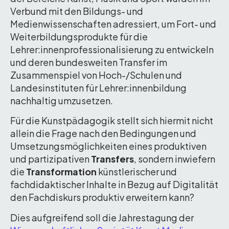
Verbund mit den Bildungs- und
Medienwissenschaften adressiert, um Fort- und
Weiterbildungsprodukte für die
Lehrer:innenprofessionalisierung zu entwickeln
und deren bundesweiten Transfer im
Zusammenspiel von Hoch-/Schulen und
Landesinstituten für Lehrer:innenbildung
nachhaltig umzusetzen.
Für die Kunstpädagogik stellt sich hiermit nicht
allein die Frage nach den Bedingungen und
Umsetzungsmöglichkeiten eines produktiven
und partizipativen
Transfers
, sondern inwiefern
die
Transformation
künstlerischer und
fachdidaktischer Inhalte in Bezug auf Digitalität
den Fachdiskurs produktiv erweitern kann?
Dies aufgreifend soll die Jahrestagung der