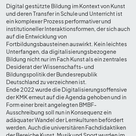
Digital gestützte Bildung im Kontext von Kunst
und deren Transfer in Schule und Unterricht ist
ein komplexer Prozess performativer und
institutioneller Interaktionsformen, der sich auch
auf die Entwicklung von
Fortbildungsbausteinen auswirkt. Kein leichtes
Unterfangen, da digitalisierungsbezogene
Bildung nicht nur im Fach Kunst als ein zentrales
Desiderat der Wissenschafts- und
Bildungspolitik der Bundesrepublik
Deutschland zu verzeichnen ist.
Ende 2022 wurde die Digitalisierungsoffensive
der KMK erneut auf die Agenda gehoben und in
Form einer breit angelegten BMBF-
Ausschreibung soll nun in Konsequenz ein
adäquater Wandel der Lernkulturen befördert
werden. Auch die universitären Fachdidaktiken
der Bereiche Kunst, Musik und Sport wurden im