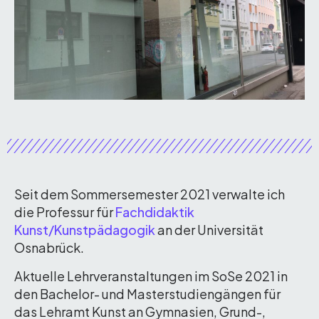
Seit dem Sommersemester 2021 verwalte ich
die Professur für
Fachdidaktik
Kunst/Kunstpädagogik
an der Universität
Osnabrück.
Aktuelle Lehrveranstaltungen im SoSe 2021 in
den Bachelor- und Masterstudiengängen für
das Lehramt Kunst an Gymnasien, Grund-,