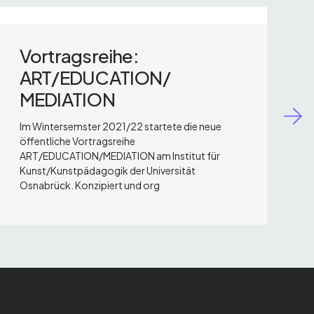
Vortragsreihe:
ART/EDUCATION/
MEDIATION
A
Im Wintersemster 2021/22 startete die neue
w
öffentliche Vortragsreihe
ART/EDUCATION/MEDIATION am Institut für
Kunst/Kunstpädagogik der Universität
Osnabrück. Konzipiert und org