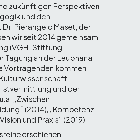
nd zukünftigen Perspektiven
agogik und den
 Dr. Pierangelo Maset, der
aben wir seit 2014 gemeinsam
ung (VGH-Stiftung
er Tagung an der Leuphana
Die Vortragenden kommen
Kulturwissenschaft,
nstvermittlung und der
u.a. „Zwischen
ildung“ (2014), „Kompetenz –
ision und Praxis“ (2019).
reihe erschienen: