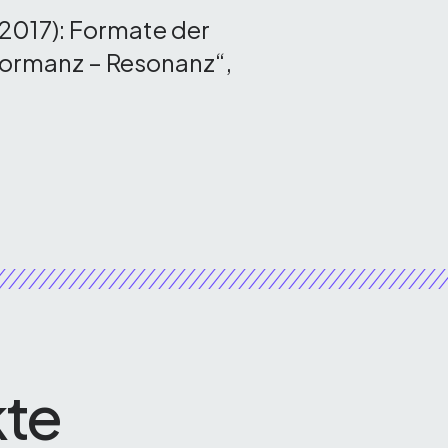
2017): Formate der
formanz – Resonanz“,
kte